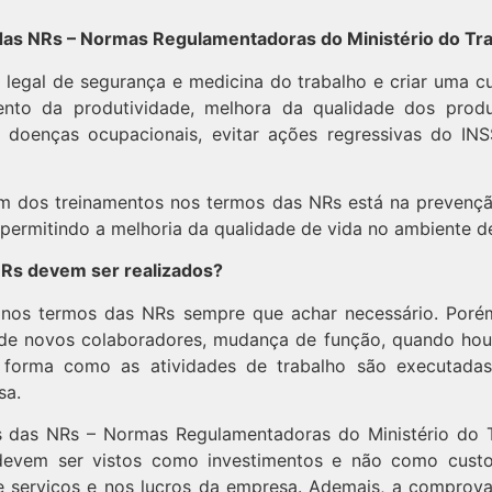
as NRs – Normas Regulamentadoras do Ministério do Tr
legal de segurança e medicina do trabalho e criar uma cu
mento da produtividade, melhora da qualidade dos prod
e doenças ocupacionais, evitar ações regressivas do I
em dos treinamentos nos termos das NRs está na prevenç
 permitindo a melhoria da qualidade de vida no ambiente de
Rs devem ser realizados?
 nos termos das NRs sempre que achar necessário. Poré
de novos colaboradores, mudança de função, quando hou
na forma como as atividades de trabalho são executad
sa.
 das NRs – Normas Regulamentadoras do Ministério do T
devem ser vistos como investimentos e não como custo
 e serviços e nos lucros da empresa. Ademais, a compro