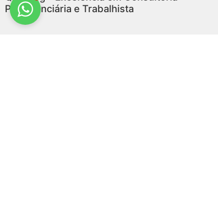
Previdenciária e Trabalhista
Clientes que reconhecem a Qualiseg
como
Solução em Segurança e Medicina do
Trabalho